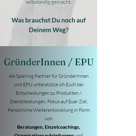
selbständig gemacht.
Was brauchst Du noch auf
Deinem Weg?
GründerInnen / EPU
Als Sparring Partner für GründerInnen
und EPU unterstütze ich Euch bei
Entscheidungen zu Produkten /
Dienstleistungen, Fokus auf Euer Ziel,
Persönliche Weiterentwicklung in Form
von
Beratungen, Einzelcoachings,
Organisationsaufstellungen
und