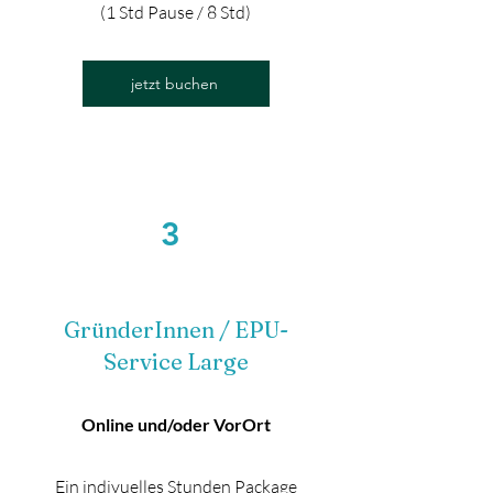
(1 Std Pause / 8 Std)
jetzt buchen
3
GründerInnen / EPU-
Service Large
Online und/oder VorOrt
Ein indivuelles Stunden Package