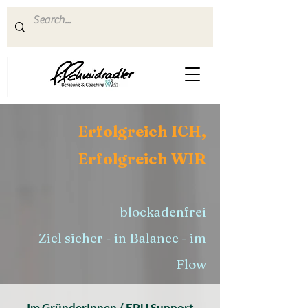
Erfolgreich ICH,
Erfolgreich WIR
blockadenfrei
Ziel sicher - in Balance - im
Flow
Im GründerInnen / EPU Support