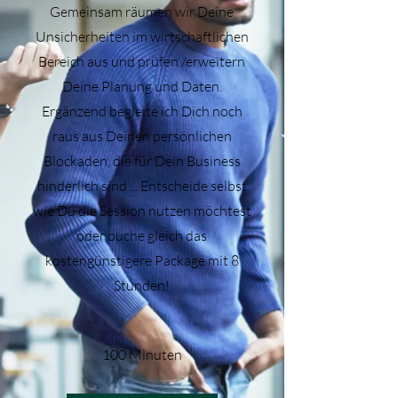
Gemeinsam räumen wir Deine
Unsicherheiten im wirtschaftlichen
Bereich aus und prüfen /erweitern
Deine Planung und Daten.
Ergänzend begleite ich Dich noch
raus aus Deinen persönlichen
Blockaden, die für Dein Business
hinderlich sind ... Entscheide selbst
wie Du die Session nutzen möchtest
oder buche gleich das
kostengünstigere Package mit 8
Stunden!
100 Minuten