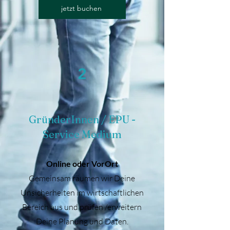
jetzt buchen
2
GründerInnen / EPU -
Service Medium
Online oder VorOrt
Gemeinsam räumen wir Deine
Unsicherheiten im wirtschaftlichen
Bereich aus und prüfen /erweitern
Deine Planung und Daten.