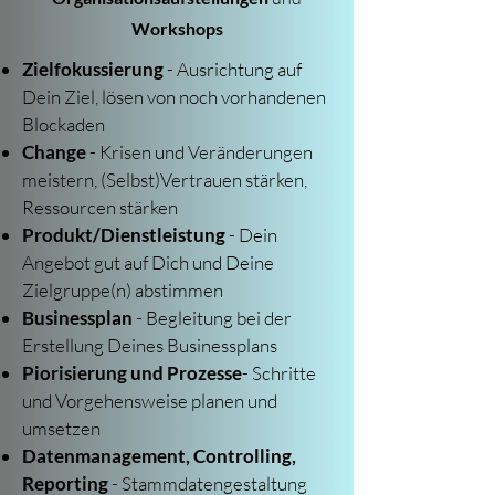
Workshops
Zielfokussierung
- Ausrichtung auf
Dein Ziel, lösen von noch vorhandenen
Blockaden
Change
- Krisen und Veränderungen
meistern, (Selbst)Vertrauen stärken,
Ressourcen stärken
Produkt/Dienstleistung
- Dein
Angebot gut auf Dich und Deine
Zielgruppe(n) abstimmen
Businessplan
- Begleitung bei der
Erstellung Deines Businessplans
Piorisierung und Prozesse
- Schritte
und Vorgehensweise planen und
umsetzen
Datenmanagement, Controlling,
Reporting
- Stammdatengestaltung