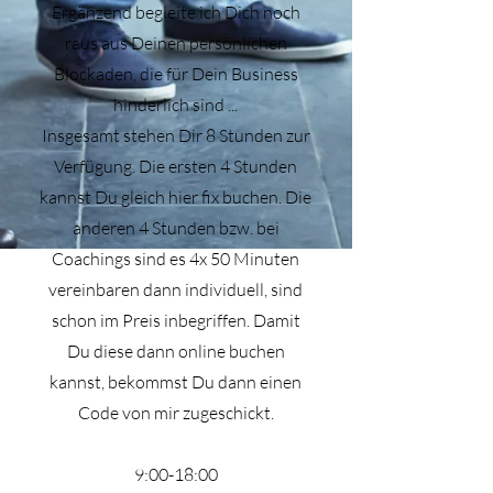
Ergänzend begleite ich Dich noch
raus aus Deinen persönlichen
Blockaden, die für Dein Business
hinderlich sind ...
Insgesamt stehen Dir 8 Stunden zur
Verfügung. Die ersten 4 Stunden
kannst Du gleich hier fix buchen. Die
anderen 4 Stunden bzw. bei
Coachings sind es 4x 50 Minuten
vereinbaren dann individuell, sind
schon im Preis inbegriffen. Damit
Du diese dann online buchen
kannst, bekommst Du dann einen
Code von mir zugeschickt.
9:00-18:00