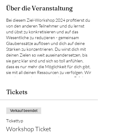
Über die Veranstaltung
Bei diesem Ziel-Workshop 2024 profitierst du
von den anderen Teilnehmer und du lernst
und übst zu konkretisieren und auf das
Wesentliche zu reduzieren - gemeinsam
Glaubenssätze auflösen und dich auf deine
Stärken zu konzentrieren. Du wirst dich mit
deinen Zielen so weit auseinandersetzen, bis
sie ganz klar sind und sich so toll anfühlen,
dass es nur mehr die Möglichkeit für dich gibt,
sie mit all deinen Ressourcen zu verfolgen. Wir
werden gemeinsam eure und unsere Erfolge
feiern und gemeinsam wachsen.
Tickets
Termine (jeweils 9-11:30):
Dienstag 16.01.2024
Dienstag 13.02.2024
Verkauf beendet
Dienstag 19.03.2024
Tickettyp
Dienstag 09.04.2024
Workshop Ticket
Dienstag 14.05.2024
Dienstag 11.06.2024