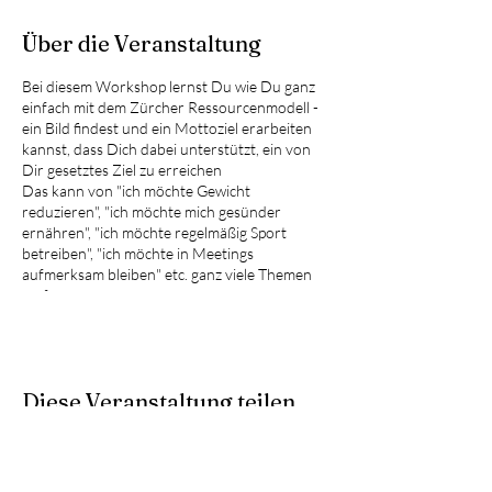
Über die Veranstaltung
Bei diesem Workshop lernst Du wie Du ganz
einfach mit dem Zürcher Ressourcenmodell -
ein Bild findest und ein Mottoziel erarbeiten
kannst, dass Dich dabei unterstützt, ein von
Dir gesetztes Ziel zu erreichen
Das kann von "ich möchte Gewicht
reduzieren", "ich möchte mich gesünder
ernähren", "ich möchte regelmäßig Sport
betreiben", "ich möchte in Meetings
aufmerksam bleiben" etc. ganz viele Themen
umfassen.
Da wir in der Gruppe arbeiten, profitierst Du
auch von den Zielen und der Erarbeitung der
anderen Teilnehmer und Du lernst und übst
Diese Veranstaltung teilen
zu konkretisieren und auf das Wesentliche zu
reduzieren - Du wirst Dein Motto-Ziel spüren
- es wird Dich dann zu Deinem Ziel begleiten.
Kosten: 60 Euro inkl. USt (inkl. Snacks und