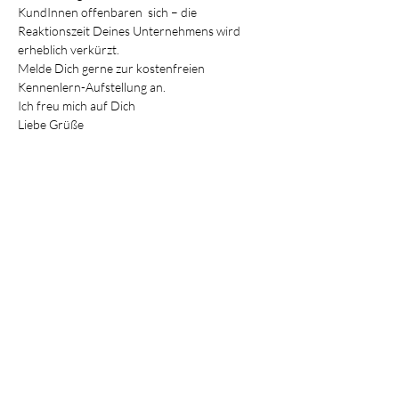
KundInnen offenbaren  sich – die 
Reaktionszeit Deines Unternehmens wird 
erheblich verkürzt.
Melde Dich gerne zur kostenfreien 
Kennenlern-Aufstellung an.
Ich freu mich auf Dich
Liebe Grüße
Mehr anzeigen
Diese Veranstaltung teilen
Impressum
Datenschutz
AGB
Sonja Schmidradler e.U.
UNTERNEHMENSBERATUNG
- Einzelhandels-