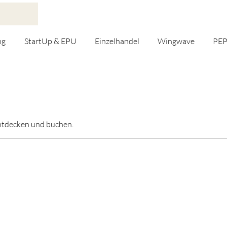
ng
StartUp & EPU
Einzelhandel
Wingwave
PE
entdecken und buchen.